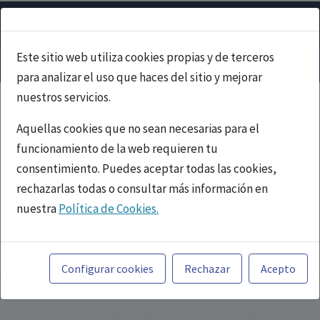
Este sitio web utiliza cookies propias y de terceros
para analizar el uso que haces del sitio y mejorar
nuestros servicios.
Aquellas cookies que no sean necesarias para el
funcionamiento de la web requieren tu
consentimiento. Puedes aceptar todas las cookies,
rechazarlas todas o consultar más información en
nuestra
Política de Cookies.
PUBLICIDAD
Toda la información incluida en la Página Web está
referida a productos del mercado español y, por
Configurar cookies
Rechazar
Acepto
tanto, dirigida a profesionales sanitarios legalmente
facultados para prescribir o dispensar medicamentos