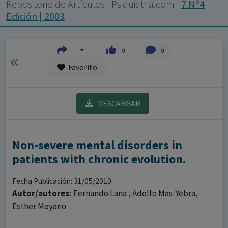
con ejercicio profesional. La información técnica de los
Repositorio de Artículos
|
Psiquiatria.com
|
7 Nº4
fármacos se facilita a título meramente informativo,
Edición | 2003
siendo responsabilidad de los profesionales
facultados prescribir medicamentos y decidir, en cada
0
0
caso concreto, el tratamiento más adecuado a las
Favorito
necesidades del paciente.
DESCARGAR
Non-severe mental disorders in
patients with chronic evolution.
Fecha Publicación: 31/05/2010
Autor/autores:
Fernando Lana , Adolfo Mas-Yebra,
Esther Moyano