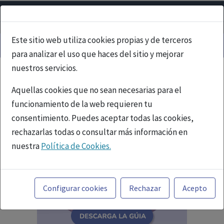
Este sitio web utiliza cookies propias y de terceros
para analizar el uso que haces del sitio y mejorar
nuestros servicios.
Aquellas cookies que no sean necesarias para el
funcionamiento de la web requieren tu
consentimiento. Puedes aceptar todas las cookies,
rechazarlas todas o consultar más información en
nuestra
Política de Cookies.
Toda la información incluida en la Página Web está
referida a productos del mercado español y, por
Configurar cookies
Rechazar
Acepto
tanto, dirigida a profesionales sanitarios legalmente
facultados para prescribir o dispensar medicamentos