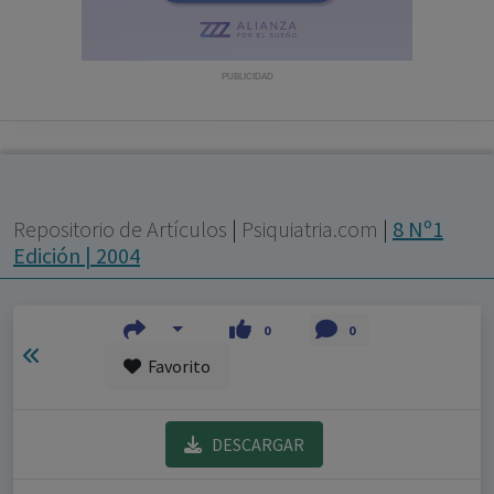
con ejercicio profesional. La información técnica de los
fármacos se facilita a título meramente informativo,
siendo responsabilidad de los profesionales
PUBLICIDAD
facultados prescribir medicamentos y decidir, en cada
caso concreto, el tratamiento más adecuado a las
necesidades del paciente.
Repositorio de Artículos
|
Psiquiatria.com
|
8 Nº1
Edición | 2004
0
0
Favorito
DESCARGAR