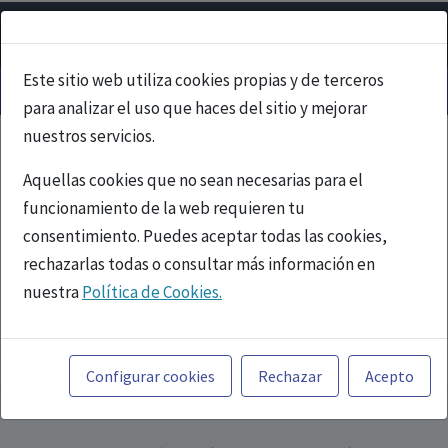
Este sitio web utiliza cookies propias y de terceros
para analizar el uso que haces del sitio y mejorar
nuestros servicios.
Aquellas cookies que no sean necesarias para el
funcionamiento de la web requieren tu
consentimiento. Puedes aceptar todas las cookies,
rechazarlas todas o consultar más información en
nuestra
Política de Cookies.
PUBLICIDAD
Toda la información incluida en la Página Web está
referida a productos del mercado español y, por
Configurar cookies
Rechazar
Acepto
tanto, dirigida a profesionales sanitarios legalmente
facultados para prescribir o dispensar medicamentos