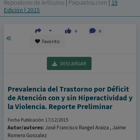
con ejercicio profesional. La información técnica de los
Repositorio de Artículos
|
Psiquiatria.com
|
19
fármacos se facilita a título meramente informativo,
Edición | 2015
siendo responsabilidad de los profesionales
facultados prescribir medicamentos y decidir, en cada
0
0
caso concreto, el tratamiento más adecuado a las
Favorito
necesidades del paciente.
DESCARGAR
Prevalencia del Trastorno por Déficit
de Atención con y sin Hiperactividad y
la Violencia. Reporte Preliminar
Fecha Publicación: 17/12/2015
Autor/autores:
José Francisco Rangel Araiza , Jaime
Romero Gonzalez