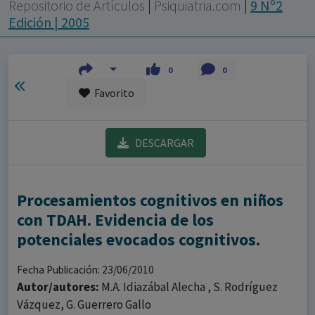
con ejercicio profesional. La información técnica de los
Repositorio de Artículos
|
Psiquiatria.com
|
9 Nº2
fármacos se facilita a título meramente informativo,
Edición | 2005
siendo responsabilidad de los profesionales
facultados prescribir medicamentos y decidir, en cada
0
0
caso concreto, el tratamiento más adecuado a las
Favorito
necesidades del paciente.
DESCARGAR
Procesamientos cognitivos en niños
con TDAH. Evidencia de los
potenciales evocados cognitivos.
Fecha Publicación: 23/06/2010
Autor/autores:
M.A. Idiazábal Alecha , S. Rodríguez
Vázquez, G. Guerrero Gallo