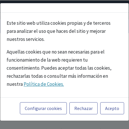
Este sitio web utiliza cookies propias y de terceros
para analizar el uso que haces del sitio y mejorar
nuestros servicios.
Aquellas cookies que no sean necesarias para el
funcionamiento de la web requieren tu
consentimiento. Puedes aceptar todas las cookies,
rechazarlas todas o consultar más información en
nuestra
Política de Cookies.
PUBLICIDAD
Toda la información incluida en la Página Web está
referida a productos del mercado español y, por
Configurar cookies
Rechazar
Acepto
tanto, dirigida a profesionales sanitarios legalmente
facultados para prescribir o dispensar medicamentos