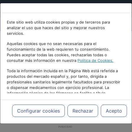
Este sitio web utiliza cookies propias y de terceros para
analizar el uso que haces del sitio y mejorar nuestros
servicios.
Aquellas cookies que no sean necesarias para el
funcionamiento de la web requieren tu consentimiento.
Puedes aceptar todas las cookies, rechazarlas todas o
consultar más información en nuestra
Política de Cookies.
Toda la información incluida en la Página Web está referida a
productos del mercado español y, por tanto, dirigida a
profesionales sanitarios legalmente facultados para prescribir
o dispensar medicamentos con ejercicio profesional. La
información técnica de los fármacos se facilita a título
meramente informativo, siendo responsabilidad de los
profesionales facultados prescribir medicamentos y decidir, en
cada caso concreto, el tratamiento más adecuado a las
Configurar cookies
Rechazar
Acepto
necesidades del paciente.
PUBLICIDAD