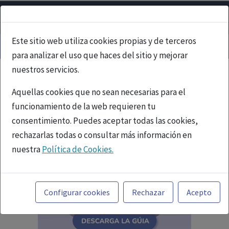
Este sitio web utiliza cookies propias y de terceros
para analizar el uso que haces del sitio y mejorar
nuestros servicios.
Aquellas cookies que no sean necesarias para el
funcionamiento de la web requieren tu
consentimiento. Puedes aceptar todas las cookies,
rechazarlas todas o consultar más información en
nuestra
Política de Cookies.
Toda la información incluida en la Página Web está
referida a productos del mercado español y, por
Configurar cookies
Rechazar
Acepto
tanto, dirigida a profesionales sanitarios legalmente
facultados para prescribir o dispensar medicamentos