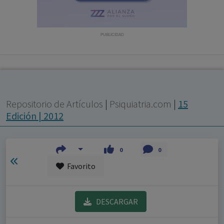
con ejercicio profesional. La información técnica de los
fármacos se facilita a título meramente informativo,
siendo responsabilidad de los profesionales
PUBLICIDAD
facultados prescribir medicamentos y decidir, en cada
caso concreto, el tratamiento más adecuado a las
necesidades del paciente.
Repositorio de Artículos
|
Psiquiatria.com
|
15
Edición | 2012
0
0
Favorito
DESCARGAR