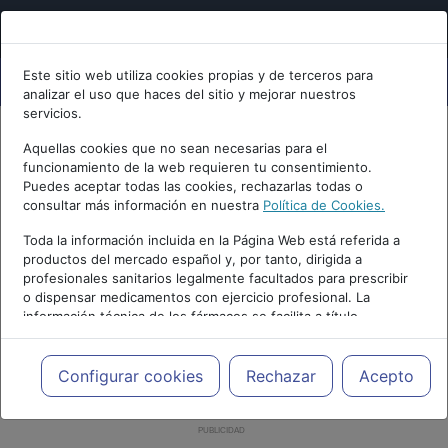
Este sitio web utiliza cookies propias y de terceros para
analizar el uso que haces del sitio y mejorar nuestros
servicios.
Aquellas cookies que no sean necesarias para el
funcionamiento de la web requieren tu consentimiento.
Puedes aceptar todas las cookies, rechazarlas todas o
consultar más información en nuestra
Política de Cookies.
Toda la información incluida en la Página Web está referida a
productos del mercado español y, por tanto, dirigida a
profesionales sanitarios legalmente facultados para prescribir
o dispensar medicamentos con ejercicio profesional. La
información técnica de los fármacos se facilita a título
meramente informativo, siendo responsabilidad de los
profesionales facultados prescribir medicamentos y decidir, en
cada caso concreto, el tratamiento más adecuado a las
Configurar cookies
Rechazar
Acepto
necesidades del paciente.
PUBLICIDAD