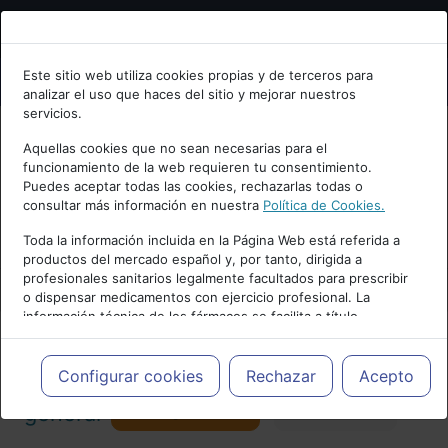
Bienvenid@ a psiquiatria.com
Este sitio web utiliza cookies propias y de terceros para
analizar el uso que haces del sitio y mejorar nuestros
Escribe tu Email
servicios.
Aquellas cookies que no sean necesarias para el
funcionamiento de la web requieren tu consentimiento.
Accede o regístrate con tu email.
Puedes aceptar todas las cookies, rechazarlas todas o
consultar más información en nuestra
Política de Cookies.
PUBLICIDAD
Toda la información incluida en la Página Web está referida a
productos del mercado español y, por tanto, dirigida a
Cancelar
profesionales sanitarios legalmente facultados para prescribir
o dispensar medicamentos con ejercicio profesional. La
información técnica de los fármacos se facilita a título
meramente informativo, siendo responsabilidad de los
profesionales facultados prescribir medicamentos y decidir, en
Actualidad y Artículos
|
Psicología
cada caso concreto, el tratamiento más adecuado a las
Configurar cookies
Rechazar
Acepto
necesidades del paciente.
Seguir
general
Favorito
130