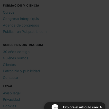
FORMACIÓN Y CIENCIA
Cursos
Congreso Interpsiquis
Agenda de congresos
Publicar en Psiquiatria.com
SOBRE PSIQUIATRIA.COM
30 años contigo
Quiénes somos
Clientes
Patrocinio y publicidad
Contacto
LEGAL
Aviso legal
Privacidad
Cookies
Explora el artículo con IA