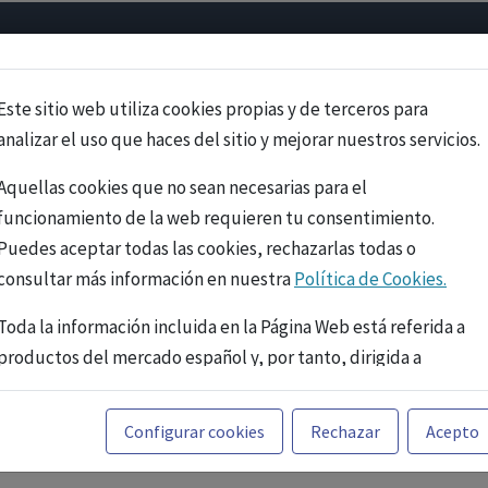
Psicología
Neurociencia
Bienestar
Congreso
Cursos
Este sitio web utiliza cookies propias y de terceros para
analizar el uso que haces del sitio y mejorar nuestros servicios.
Aquellas cookies que no sean necesarias para el
funcionamiento de la web requieren tu consentimiento.
Puedes aceptar todas las cookies, rechazarlas todas o
consultar más información en nuestra
Política de Cookies.
Toda la información incluida en la Página Web está referida a
productos del mercado español y, por tanto, dirigida a
profesionales sanitarios legalmente facultados para
prescribir o dispensar medicamentos con ejercicio
PUBLICIDAD
Configurar cookies
Rechazar
Acepto
profesional. La información técnica de los fármacos se facilita
a título meramente informativo, siendo responsabilidad de