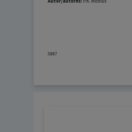
Autor/autores:
P.K. Möbius
5887