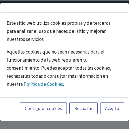
Este sitio web utiliza cookies propias y de terceros
para analizar el uso que haces del sitio y mejorar
nuestros servicios.
Aquellas cookies que no sean necesarias para el
funcionamiento de la web requieren tu
consentimiento. Puedes aceptar todas las cookies,
rechazarlas todas o consultar más información en
nuestra
Política de Cookies.
PUBLICIDAD
Toda la información incluida en la Página Web está
referida a productos del mercado español y, por
Configurar cookies
Rechazar
Acepto
tanto, dirigida a profesionales sanitarios legalmente
facultados para prescribir o dispensar medicamentos