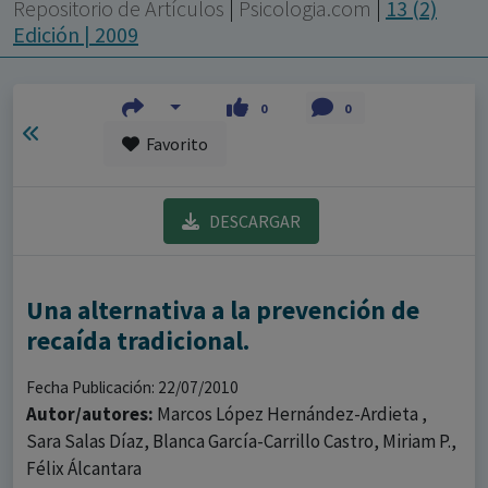
con ejercicio profesional. La información técnica de los
Repositorio de Artículos
|
Psicologia.com
|
13 (2)
fármacos se facilita a título meramente informativo,
Edición | 2009
siendo responsabilidad de los profesionales
facultados prescribir medicamentos y decidir, en cada
0
0
caso concreto, el tratamiento más adecuado a las
Favorito
necesidades del paciente.
DESCARGAR
Una alternativa a la prevención de
recaída tradicional.
Fecha Publicación: 22/07/2010
Autor/autores:
Marcos López Hernández-Ardieta ,
Sara Salas Díaz, Blanca García-Carrillo Castro, Miriam P.,
Félix Álcantara