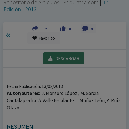
con ejercicio profesional. La información técnica de los
Repositorio de Artículos
|
Psiquiatria.com
|
17
fármacos se facilita a título meramente informativo,
Edición | 2013
siendo responsabilidad de los profesionales
facultados prescribir medicamentos y decidir, en cada
0
0
caso concreto, el tratamiento más adecuado a las
Favorito
necesidades del paciente.
DESCARGAR
Fecha Publicación: 13/02/2013
Autor/autores:
J. Montoro López , M. García
Cantalapiedra, Á. Valle Escalante, I. Muñoz León, A. Ruiz
Otazo
RESUMEN