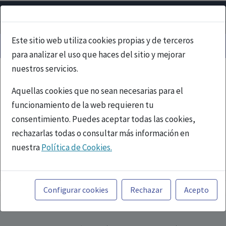
Este sitio web utiliza cookies propias y de terceros
para analizar el uso que haces del sitio y mejorar
nuestros servicios.
Aquellas cookies que no sean necesarias para el
funcionamiento de la web requieren tu
consentimiento. Puedes aceptar todas las cookies,
rechazarlas todas o consultar más información en
nuestra
Política de Cookies.
PUBLICIDAD
Toda la información incluida en la Página Web está
referida a productos del mercado español y, por
Configurar cookies
Rechazar
Acepto
tanto, dirigida a profesionales sanitarios legalmente
facultados para prescribir o dispensar medicamentos