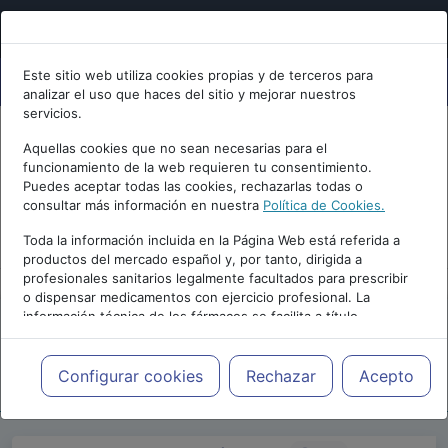
Este sitio web utiliza cookies propias y de terceros para
analizar el uso que haces del sitio y mejorar nuestros
servicios.
Aquellas cookies que no sean necesarias para el
funcionamiento de la web requieren tu consentimiento.
Puedes aceptar todas las cookies, rechazarlas todas o
consultar más información en nuestra
Política de Cookies.
PUBLICIDAD
Toda la información incluida en la Página Web está referida a
productos del mercado español y, por tanto, dirigida a
profesionales sanitarios legalmente facultados para prescribir
o dispensar medicamentos con ejercicio profesional. La
información técnica de los fármacos se facilita a título
meramente informativo, siendo responsabilidad de los
profesionales facultados prescribir medicamentos y decidir, en
Repositorio de Artículos
|
Blogs
|
Blog de
cada caso concreto, el tratamiento más adecuado a las
Configurar cookies
Rechazar
Acepto
psiquiatria.com
|
necesidades del paciente.