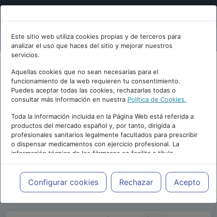
Este sitio web utiliza cookies propias y de terceros para
analizar el uso que haces del sitio y mejorar nuestros
servicios.
Aquellas cookies que no sean necesarias para el
funcionamiento de la web requieren tu consentimiento.
Puedes aceptar todas las cookies, rechazarlas todas o
consultar más información en nuestra
Política de Cookies.
PUBLICIDAD
Toda la información incluida en la Página Web está referida a
productos del mercado español y, por tanto, dirigida a
profesionales sanitarios legalmente facultados para prescribir
o dispensar medicamentos con ejercicio profesional. La
información técnica de los fármacos se facilita a título
meramente informativo, siendo responsabilidad de los
profesionales facultados prescribir medicamentos y decidir, en
Repositorio de Artículos
|
Blogs
|
cada caso concreto, el tratamiento más adecuado a las
Configurar cookies
Rechazar
Acepto
INTERPSIQUIS
|
necesidades del paciente.