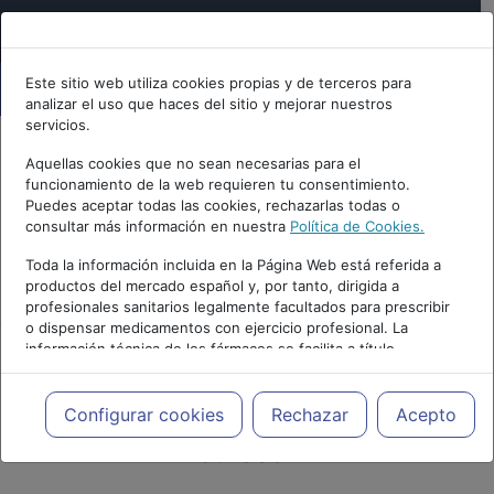
Este sitio web utiliza cookies propias y de terceros para
analizar el uso que haces del sitio y mejorar nuestros
servicios.
Aquellas cookies que no sean necesarias para el
funcionamiento de la web requieren tu consentimiento.
Puedes aceptar todas las cookies, rechazarlas todas o
consultar más información en nuestra
Política de Cookies.
Toda la información incluida en la Página Web está referida a
PUBLICIDAD
productos del mercado español y, por tanto, dirigida a
profesionales sanitarios legalmente facultados para prescribir
o dispensar medicamentos con ejercicio profesional. La
información técnica de los fármacos se facilita a título
meramente informativo, siendo responsabilidad de los
profesionales facultados prescribir medicamentos y decidir, en
cada caso concreto, el tratamiento más adecuado a las
Artículos y noticias sobre
Configurar cookies
Rechazar
Acepto
necesidades del paciente.
cursos