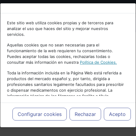
Bienvenid@ a psiquiatria.com
Este sitio web utiliza cookies propias y de terceros para
analizar el uso que haces del sitio y mejorar nuestros
Escribe tu Email
servicios.
Aquellas cookies que no sean necesarias para el
funcionamiento de la web requieren tu consentimiento.
Accede o regístrate con tu email.
Puedes aceptar todas las cookies, rechazarlas todas o
consultar más información en nuestra
Política de Cookies.
Toda la información incluida en la Página Web está referida a
productos del mercado español y, por tanto, dirigida a
Cancelar
profesionales sanitarios legalmente facultados para prescribir
o dispensar medicamentos con ejercicio profesional. La
información técnica de los fármacos se facilita a título
meramente informativo, siendo responsabilidad de los
profesionales facultados prescribir medicamentos y decidir, en
cada caso concreto, el tratamiento más adecuado a las
Configurar cookies
Rechazar
Acepto
PUBLICIDAD
necesidades del paciente.