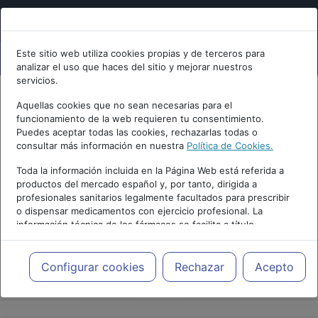
Este sitio web utiliza cookies propias y de terceros para
analizar el uso que haces del sitio y mejorar nuestros
servicios.
Aquellas cookies que no sean necesarias para el
funcionamiento de la web requieren tu consentimiento.
Puedes aceptar todas las cookies, rechazarlas todas o
consultar más información en nuestra
Política de Cookies.
Toda la información incluida en la Página Web está referida a
productos del mercado español y, por tanto, dirigida a
profesionales sanitarios legalmente facultados para prescribir
o dispensar medicamentos con ejercicio profesional. La
información técnica de los fármacos se facilita a título
meramente informativo, siendo responsabilidad de los
profesionales facultados prescribir medicamentos y decidir, en
cada caso concreto, el tratamiento más adecuado a las
Configurar cookies
Rechazar
Acepto
PUBLICIDAD
necesidades del paciente.