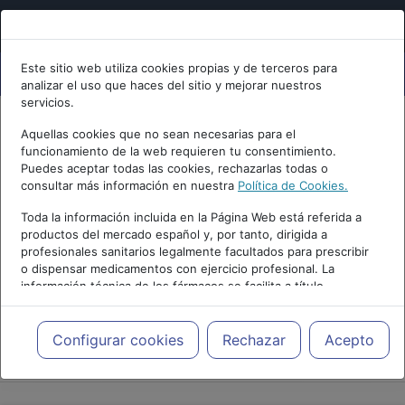
Este sitio web utiliza cookies propias y de terceros para
analizar el uso que haces del sitio y mejorar nuestros
servicios.
Aquellas cookies que no sean necesarias para el
funcionamiento de la web requieren tu consentimiento.
Puedes aceptar todas las cookies, rechazarlas todas o
consultar más información en nuestra
Política de Cookies.
Toda la información incluida en la Página Web está referida a
productos del mercado español y, por tanto, dirigida a
profesionales sanitarios legalmente facultados para prescribir
o dispensar medicamentos con ejercicio profesional. La
información técnica de los fármacos se facilita a título
meramente informativo, siendo responsabilidad de los
profesionales facultados prescribir medicamentos y decidir, en
cada caso concreto, el tratamiento más adecuado a las
Configurar cookies
Rechazar
Acepto
PUBLICIDAD
necesidades del paciente.