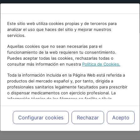
Este sitio web utiliza cookies propias y de terceros para
analizar el uso que haces del sitio y mejorar nuestros
servicios.
Aquellas cookies que no sean necesarias para el
funcionamiento de la web requieren tu consentimiento.
Puedes aceptar todas las cookies, rechazarlas todas o
consultar más información en nuestra
Política de Cookies.
Toda la información incluida en la Página Web está referida a
productos del mercado español y, por tanto, dirigida a
profesionales sanitarios legalmente facultados para prescribir
o dispensar medicamentos con ejercicio profesional. La
información técnica de los fármacos se facilita a título
meramente informativo, siendo responsabilidad de los
profesionales facultados prescribir medicamentos y decidir, en
cada caso concreto, el tratamiento más adecuado a las
Configurar cookies
Rechazar
Acepto
PUBLICIDAD
necesidades del paciente.