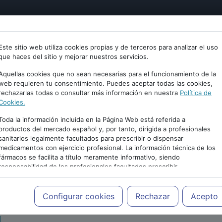
tría
Psicología
Neurociencia
Bienestar
Congreso
Este sitio web utiliza cookies propias y de terceros para analizar el uso
que haces del sitio y mejorar nuestros servicios.
Aquellas cookies que no sean necesarias para el funcionamiento de la
web requieren tu consentimiento. Puedes aceptar todas las cookies,
rechazarlas todas o consultar más información en nuestra
Política de
Cookies.
Toda la información incluida en la Página Web está referida a
productos del mercado español y, por tanto, dirigida a profesionales
sanitarios legalmente facultados para prescribir o dispensar
medicamentos con ejercicio profesional. La información técnica de los
PUBLICIDAD
fármacos se facilita a título meramente informativo, siendo
responsabilidad de los profesionales facultados prescribir
medicamentos y decidir, en cada caso concreto, el tratamiento más
adecuado a las necesidades del paciente.
Configurar cookies
Rechazar
Acepto