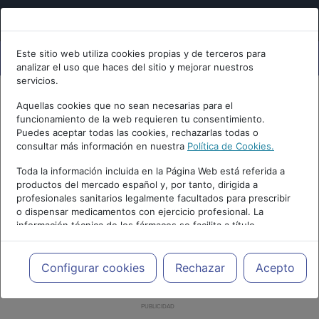
Este sitio web utiliza cookies propias y de terceros para
analizar el uso que haces del sitio y mejorar nuestros
servicios.
Aquellas cookies que no sean necesarias para el
funcionamiento de la web requieren tu consentimiento.
Puedes aceptar todas las cookies, rechazarlas todas o
consultar más información en nuestra
Política de Cookies.
Toda la información incluida en la Página Web está referida a
productos del mercado español y, por tanto, dirigida a
profesionales sanitarios legalmente facultados para prescribir
o dispensar medicamentos con ejercicio profesional. La
información técnica de los fármacos se facilita a título
meramente informativo, siendo responsabilidad de los
profesionales facultados prescribir medicamentos y decidir, en
cada caso concreto, el tratamiento más adecuado a las
Configurar cookies
Rechazar
Acepto
necesidades del paciente.
PUBLICIDAD