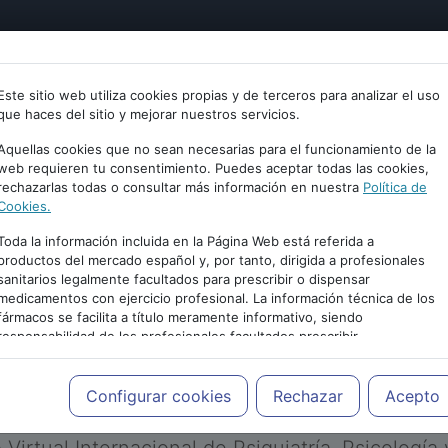
tría
Psicología
Neurociencia
Bienestar
Congreso
Este sitio web utiliza cookies propias y de terceros para analizar el uso
que haces del sitio y mejorar nuestros servicios.
Aquellas cookies que no sean necesarias para el funcionamiento de la
web requieren tu consentimiento. Puedes aceptar todas las cookies,
rechazarlas todas o consultar más información en nuestra
Política de
Cookies.
Toda la información incluida en la Página Web está referida a
productos del mercado español y, por tanto, dirigida a profesionales
sanitarios legalmente facultados para prescribir o dispensar
medicamentos con ejercicio profesional. La información técnica de los
PUBLICIDAD
fármacos se facilita a título meramente informativo, siendo
responsabilidad de los profesionales facultados prescribir
medicamentos y decidir, en cada caso concreto, el tratamiento más
adecuado a las necesidades del paciente.
Configurar cookies
Rechazar
Acepto