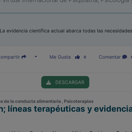
Virtual Internacional de Psiquiatría, Psicología
La evidencia científica actual abarca todas las necesidade
ompartir
Me Gusta
Comentar
0
DESCARGAR
os de la conducta alimentaria , Psicoterapias
n; líneas terapéuticas y evidenci