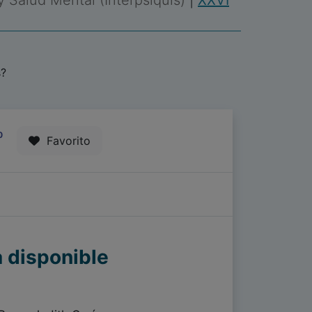
 y Salud Mental (Interpsiquis)
|
XXVI
s?
0
Favorito
a disponible