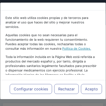
Este sitio web utiliza cookies propias y de terceros para
analizar el uso que haces del sitio y mejorar nuestros
servicios.
Aquellas cookies que no sean necesarias para el
funcionamiento de la web requieren tu consentimiento.
Puedes aceptar todas las cookies, rechazarlas todas o
consultar más información en nuestra
Política de Cookies.
PUBLICIDAD
Toda la información incluida en la Página Web está referida a
productos del mercado español y, por tanto, dirigida a
profesionales sanitarios legalmente facultados para prescribir
o dispensar medicamentos con ejercicio profesional. La
información técnica de los fármacos se facilita a título
meramente informativo, siendo responsabilidad de los
profesionales facultados prescribir medicamentos y decidir, en
Repositorio de Artículos
|
Blogs
|
Blog de
cada caso concreto, el tratamiento más adecuado a las
Configurar cookies
Rechazar
Acepto
psiquiatria.com
|
necesidades del paciente.