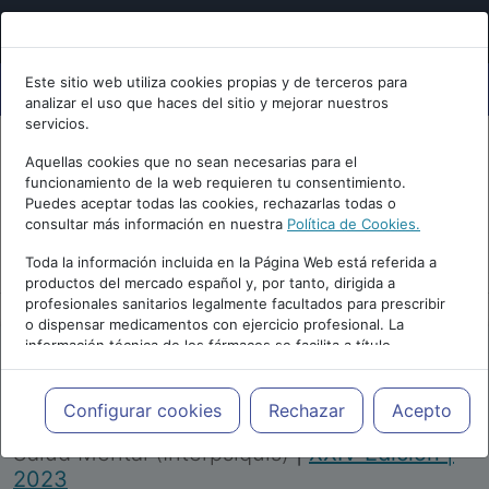
Este sitio web utiliza cookies propias y de terceros para
analizar el uso que haces del sitio y mejorar nuestros
servicios.
Aquellas cookies que no sean necesarias para el
funcionamiento de la web requieren tu consentimiento.
Puedes aceptar todas las cookies, rechazarlas todas o
consultar más información en nuestra
Política de Cookies.
PUBLICIDAD
Toda la información incluida en la Página Web está referida a
productos del mercado español y, por tanto, dirigida a
profesionales sanitarios legalmente facultados para prescribir
o dispensar medicamentos con ejercicio profesional. La
información técnica de los fármacos se facilita a título
meramente informativo, siendo responsabilidad de los
profesionales facultados prescribir medicamentos y decidir, en
Repositorio de Artículos
|
Congreso Virtual
cada caso concreto, el tratamiento más adecuado a las
Configurar cookies
Rechazar
Acepto
Internacional de Psiquiatría, Psicología y
necesidades del paciente.
Salud Mental (Interpsiquis)
|
XXIV Edición |
2023