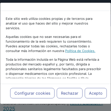
Este sitio web utiliza cookies propias y de terceros para
analizar el uso que haces del sitio y mejorar nuestros
servicios.
Aquellas cookies que no sean necesarias para el
funcionamiento de la web requieren tu consentimiento.
Puedes aceptar todas las cookies, rechazarlas todas o
consultar más información en nuestra
Política de Cookies.
PUBLICIDAD
Toda la información incluida en la Página Web está referida a
productos del mercado español y, por tanto, dirigida a
profesionales sanitarios legalmente facultados para prescribir
o dispensar medicamentos con ejercicio profesional. La
información técnica de los fármacos se facilita a título
meramente informativo, siendo responsabilidad de los
profesionales facultados prescribir medicamentos y decidir, en
Repositorio de Artículos
|
Congreso Virtual
cada caso concreto, el tratamiento más adecuado a las
Configurar cookies
Rechazar
Acepto
Internacional de Psiquiatría, Psicología y
necesidades del paciente.
Salud Mental (Interpsiquis)
|
XXVI Edición |
2025