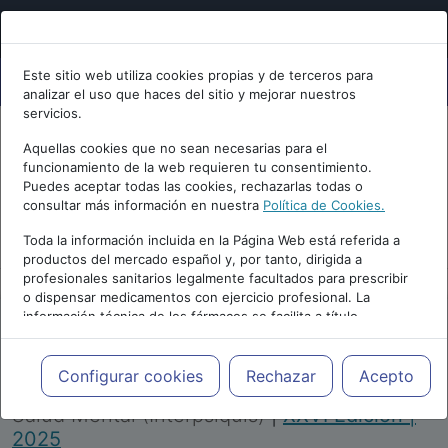
Este sitio web utiliza cookies propias y de terceros para
analizar el uso que haces del sitio y mejorar nuestros
servicios.
Aquellas cookies que no sean necesarias para el
funcionamiento de la web requieren tu consentimiento.
Puedes aceptar todas las cookies, rechazarlas todas o
consultar más información en nuestra
Política de Cookies.
PUBLICIDAD
Toda la información incluida en la Página Web está referida a
productos del mercado español y, por tanto, dirigida a
profesionales sanitarios legalmente facultados para prescribir
o dispensar medicamentos con ejercicio profesional. La
información técnica de los fármacos se facilita a título
meramente informativo, siendo responsabilidad de los
profesionales facultados prescribir medicamentos y decidir, en
Repositorio de Artículos
|
Congreso Virtual
cada caso concreto, el tratamiento más adecuado a las
Configurar cookies
Rechazar
Acepto
Internacional de Psiquiatría, Psicología y
necesidades del paciente.
Salud Mental (Interpsiquis)
|
XXVI Edición |
2025