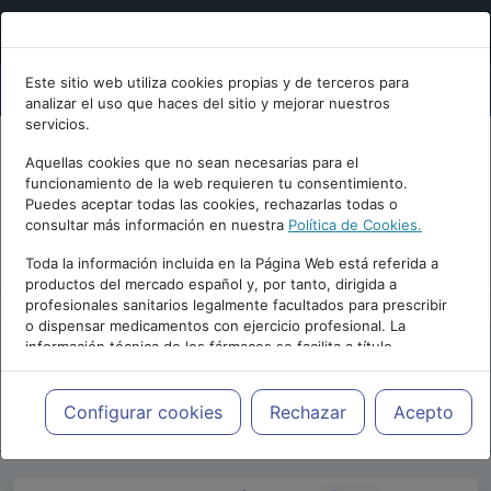
Este sitio web utiliza cookies propias y de terceros para
analizar el uso que haces del sitio y mejorar nuestros
servicios.
Aquellas cookies que no sean necesarias para el
funcionamiento de la web requieren tu consentimiento.
Puedes aceptar todas las cookies, rechazarlas todas o
consultar más información en nuestra
Política de Cookies.
PUBLICIDAD
Toda la información incluida en la Página Web está referida a
productos del mercado español y, por tanto, dirigida a
profesionales sanitarios legalmente facultados para prescribir
o dispensar medicamentos con ejercicio profesional. La
información técnica de los fármacos se facilita a título
meramente informativo, siendo responsabilidad de los
profesionales facultados prescribir medicamentos y decidir, en
Repositorio de Artículos
|
Congreso Virtual
cada caso concreto, el tratamiento más adecuado a las
Configurar cookies
Rechazar
Acepto
Internacional de Psicología
|
I Edición | 2017
necesidades del paciente.