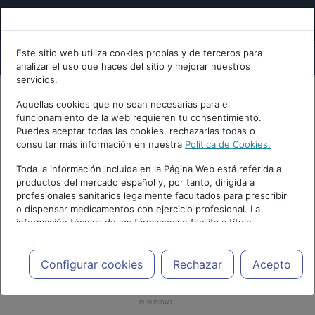
Este sitio web utiliza cookies propias y de terceros para
analizar el uso que haces del sitio y mejorar nuestros
servicios.
Aquellas cookies que no sean necesarias para el
funcionamiento de la web requieren tu consentimiento.
Puedes aceptar todas las cookies, rechazarlas todas o
consultar más información en nuestra
Política de Cookies.
Toda la información incluida en la Página Web está referida a
productos del mercado español y, por tanto, dirigida a
profesionales sanitarios legalmente facultados para prescribir
o dispensar medicamentos con ejercicio profesional. La
información técnica de los fármacos se facilita a título
meramente informativo, siendo responsabilidad de los
profesionales facultados prescribir medicamentos y decidir, en
cada caso concreto, el tratamiento más adecuado a las
Configurar cookies
Rechazar
Acepto
necesidades del paciente.
PUBLICIDAD