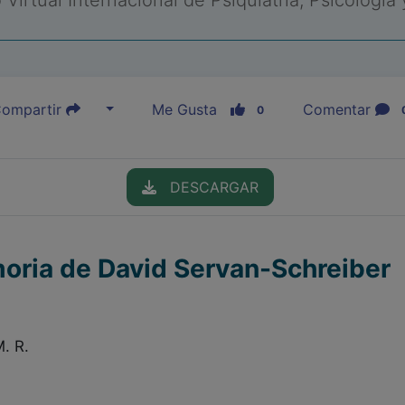
Virtual Internacional de Psiquiatría, Psicología
ompartir
Me Gusta
Comentar
0
DESCARGAR
moria de David Servan-Schreiber
M. R.