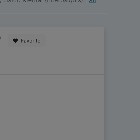
 y Salud Mental (Interpsiquis)
|
XII
0
Favorito