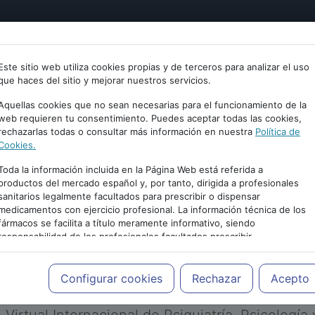
tría
Psicología
Neurociencia
Bienestar
Congreso
Este sitio web utiliza cookies propias y de terceros para analizar el uso
que haces del sitio y mejorar nuestros servicios.
Aquellas cookies que no sean necesarias para el funcionamiento de la
web requieren tu consentimiento. Puedes aceptar todas las cookies,
rechazarlas todas o consultar más información en nuestra
Política de
Cookies.
Toda la información incluida en la Página Web está referida a
productos del mercado español y, por tanto, dirigida a profesionales
sanitarios legalmente facultados para prescribir o dispensar
medicamentos con ejercicio profesional. La información técnica de los
PUBLICIDAD
fármacos se facilita a título meramente informativo, siendo
responsabilidad de los profesionales facultados prescribir
medicamentos y decidir, en cada caso concreto, el tratamiento más
adecuado a las necesidades del paciente.
Configurar cookies
Rechazar
Acepto