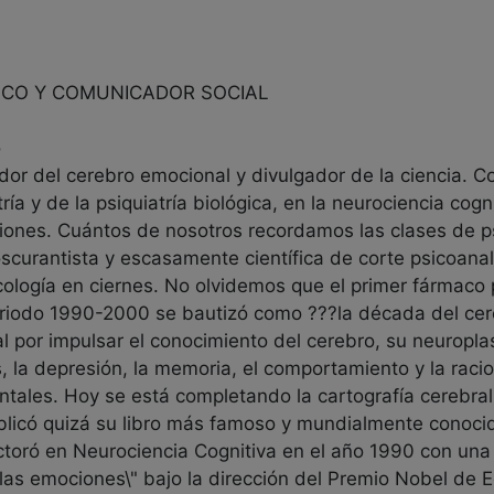
ICO Y COMUNICADOR SOCIAL
o
ador del cerebro emocional y divulgador de la ciencia. C
a y de la psiquiatría biológica, en la neurociencia cognit
iones. Cuántos de nosotros recordamos las clases de psi
curantista y escasamente científica de corte psicoanali
ología en ciernes. No olvidemos que el primer fármaco 
 periodo 1990-2000 se bautizó como ???la década del ce
al por impulsar el conocimiento del cerebro, su neuropla
 la depresión, la memoria, el comportamiento y la raci
ales. Hoy se está completando la cartografía cerebral 
blicó quizá su libro más famoso y mundialmente conoci
toró en Neurociencia Cognitiva en el año 1990 con una
las emociones\" bajo la dirección del Premio Nobel de