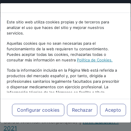
Este sitio web utiliza cookies propias y de terceros para
analizar el uso que haces del sitio y mejorar nuestros
servicios.
Aquellas cookies que no sean necesarias para el
funcionamiento de la web requieren tu consentimiento.
Puedes aceptar todas las cookies, rechazarlas todas o
consultar más información en nuestra
Política de Cookies.
PUBLICIDAD
Toda la información incluida en la Página Web está referida a
productos del mercado español y, por tanto, dirigida a
profesionales sanitarios legalmente facultados para prescribir
o dispensar medicamentos con ejercicio profesional. La
información técnica de los fármacos se facilita a título
meramente informativo, siendo responsabilidad de los
profesionales facultados prescribir medicamentos y decidir, en
Repositorio de Artículos
|
Congreso Virtual
cada caso concreto, el tratamiento más adecuado a las
Configurar cookies
Rechazar
Acepto
Internacional de Psiquiatría, Psicología y
necesidades del paciente.
Salud Mental (Interpsiquis)
|
XXII Edición |
2021