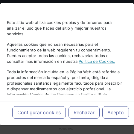
Bienvenid@ a psiquiatria.com
Este sitio web utiliza cookies propias y de terceros para
analizar el uso que haces del sitio y mejorar nuestros
Escribe tu Email
servicios.
Aquellas cookies que no sean necesarias para el
funcionamiento de la web requieren tu consentimiento.
Accede o regístrate con tu email.
Puedes aceptar todas las cookies, rechazarlas todas o
consultar más información en nuestra
Política de Cookies.
Toda la información incluida en la Página Web está referida a
productos del mercado español y, por tanto, dirigida a
Cancelar
profesionales sanitarios legalmente facultados para prescribir
o dispensar medicamentos con ejercicio profesional. La
información técnica de los fármacos se facilita a título
meramente informativo, siendo responsabilidad de los
profesionales facultados prescribir medicamentos y decidir, en
cada caso concreto, el tratamiento más adecuado a las
Configurar cookies
Rechazar
Acepto
necesidades del paciente.
PUBLICIDAD