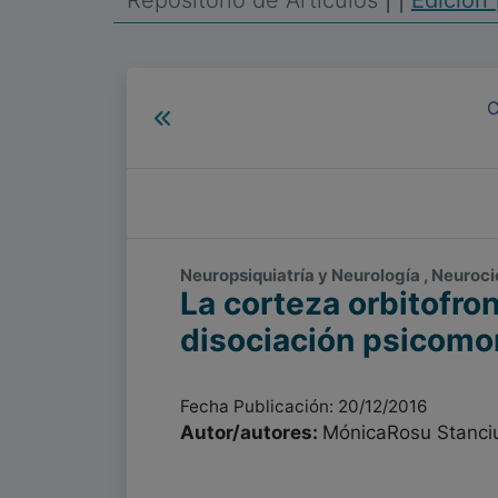
Repositorio de Artículos
|
|
Edición 
C
Neuropsiquiatría y Neurología , Neuroci
La corteza orbitofron
disociación psicomo
Fecha Publicación: 20/12/2016
Autor/autores:
MónicaRosu Stanci