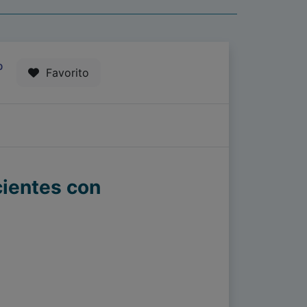
0
Favorito
acientes con