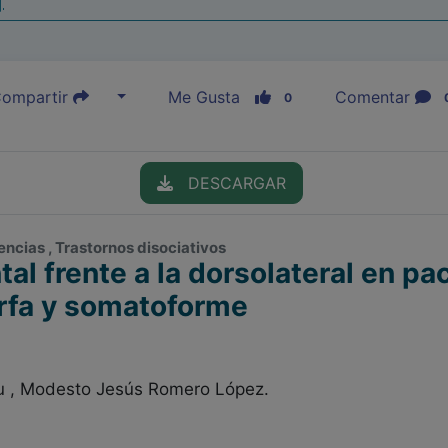
|
ompartir
Me Gusta
Comentar
0
DESCARGAR
encias , Trastornos disociativos
tal frente a la dorsolateral en p
rfa y somatoforme
u , Modesto Jesús Romero López.