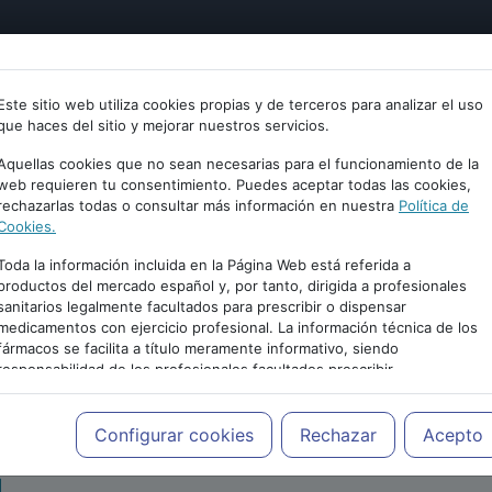
tría
Psicología
Neurociencia
Bienestar
Congreso
Este sitio web utiliza cookies propias y de terceros para analizar el uso
que haces del sitio y mejorar nuestros servicios.
Aquellas cookies que no sean necesarias para el funcionamiento de la
web requieren tu consentimiento. Puedes aceptar todas las cookies,
rechazarlas todas o consultar más información en nuestra
Política de
Cookies.
Toda la información incluida en la Página Web está referida a
productos del mercado español y, por tanto, dirigida a profesionales
sanitarios legalmente facultados para prescribir o dispensar
medicamentos con ejercicio profesional. La información técnica de los
PUBLICIDAD
fármacos se facilita a título meramente informativo, siendo
responsabilidad de los profesionales facultados prescribir
medicamentos y decidir, en cada caso concreto, el tratamiento más
adecuado a las necesidades del paciente.
Configurar cookies
Rechazar
Acepto