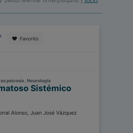
 y Salud Mental (Interpsiquis)
|
XXVI
0
Favorito
as psicosis , Neurología
ematoso Sistémico
orral Alonso, Juan José Vázquez