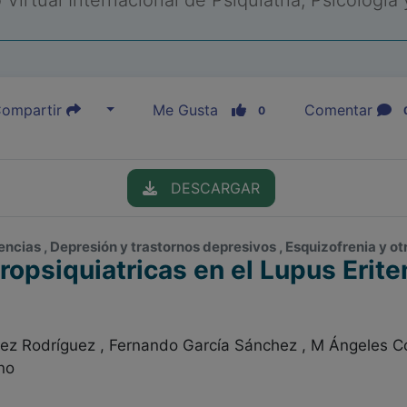
Virtual Internacional de Psiquiatría, Psicología
ompartir
Me Gusta
Comentar
0
DESCARGAR
ncias , Depresión y trastornos depresivos , Esquizofrenia y otr
ropsiquiatricas en el Lupus Erit
rez Rodríguez , Fernando García Sánchez , M Ángeles C
no