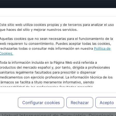
tría
Psicología
Neurociencia
Bienestar
Congreso
Este sitio web utiliza cookies propias y de terceros para analizar el uso
que haces del sitio y mejorar nuestros servicios.
Aquellas cookies que no sean necesarias para el funcionamiento de la
web requieren tu consentimiento. Puedes aceptar todas las cookies,
rechazarlas todas o consultar más información en nuestra
Política de
Cookies.
Toda la información incluida en la Página Web está referida a
productos del mercado español y, por tanto, dirigida a profesionales
sanitarios legalmente facultados para prescribir o dispensar
medicamentos con ejercicio profesional. La información técnica de los
PUBLICIDAD
fármacos se facilita a título meramente informativo, siendo
responsabilidad de los profesionales facultados prescribir
medicamentos y decidir, en cada caso concreto, el tratamiento más
adecuado a las necesidades del paciente.
Configurar cookies
Rechazar
Acepto