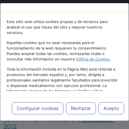
Este sitio web utiliza cookies propias y de terceros para
analizar el uso que haces del sitio y mejorar nuestros
servicios.
Aquellas cookies que no sean necesarias para el
funcionamiento de la web requieren tu consentimiento.
Puedes aceptar todas las cookies, rechazarlas todas o
consultar más información en nuestra
Política de Cookies.
PUBLICIDAD
Toda la información incluida en la Página Web está referida a
productos del mercado español y, por tanto, dirigida a
profesionales sanitarios legalmente facultados para prescribir
o dispensar medicamentos con ejercicio profesional. La
información técnica de los fármacos se facilita a título
meramente informativo, siendo responsabilidad de los
profesionales facultados prescribir medicamentos y decidir, en
Repositorio de Artículos
|
Congreso Virtual
cada caso concreto, el tratamiento más adecuado a las
Configurar cookies
Rechazar
Acepto
Internacional de Psiquiatría, Psicología y
necesidades del paciente.
Salud Mental (Interpsiquis)
|
XIII Edición |
2012