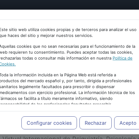
tría
Psicología
Neurociencia
Bienestar
Congreso
Este sitio web utiliza cookies propias y de terceros para analizar el uso
que haces del sitio y mejorar nuestros servicios.
Aquellas cookies que no sean necesarias para el funcionamiento de la
web requieren tu consentimiento. Puedes aceptar todas las cookies,
rechazarlas todas o consultar más información en nuestra
Política de
Cookies.
Toda la información incluida en la Página Web está referida a
productos del mercado español y, por tanto, dirigida a profesionales
sanitarios legalmente facultados para prescribir o dispensar
medicamentos con ejercicio profesional. La información técnica de los
PUBLICIDAD
fármacos se facilita a título meramente informativo, siendo
responsabilidad de los profesionales facultados prescribir
medicamentos y decidir, en cada caso concreto, el tratamiento más
adecuado a las necesidades del paciente.
Configurar cookies
Rechazar
Acepto