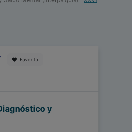
 y Salud Mental (Interpsiquis)
|
XXVI
2
Favorito
 Diagnóstico y