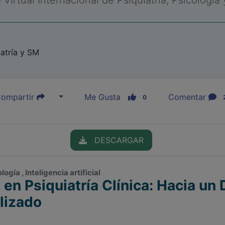
Virtual Internacional de Psiquiatría, Psicología
iatría y SM
ompartir
Me Gusta
Comentar
0
DESCARGAR
gía , Inteligencia artificial
l en Psiquiatría Clínica: Hacia un
lizado