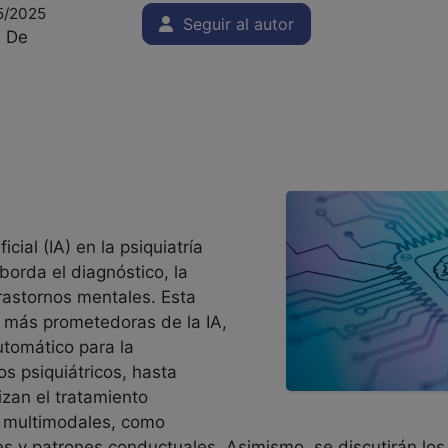
5/2025
Seguir al autor
s De
icial (IA) en la psiquiatría
borda el diagnóstico, la
trastornos mentales. Esta
s más prometedoras de la IA,
tomático para la
os psiquiátricos, hasta
zan el tratamiento
 multimodales, como
 y patrones conductuales. Asimismo, se discutirán los 