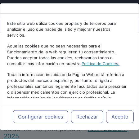
Este sitio web utiliza cookies propias y de terceros para
analizar el uso que haces del sitio y mejorar nuestros
servicios.
Aquellas cookies que no sean necesarias para el
funcionamiento de la web requieren tu consentimiento.
Puedes aceptar todas las cookies, rechazarlas todas o
consultar más información en nuestra
Política de Cookies.
PUBLICIDAD
Toda la información incluida en la Página Web está referida a
productos del mercado español y, por tanto, dirigida a
profesionales sanitarios legalmente facultados para prescribir
o dispensar medicamentos con ejercicio profesional. La
información técnica de los fármacos se facilita a título
meramente informativo, siendo responsabilidad de los
profesionales facultados prescribir medicamentos y decidir, en
Repositorio de Artículos
|
Congreso Virtual
cada caso concreto, el tratamiento más adecuado a las
Configurar cookies
Rechazar
Acepto
Internacional de Psiquiatría, Psicología y
necesidades del paciente.
Salud Mental (Interpsiquis)
|
XXVI Edición |
2025