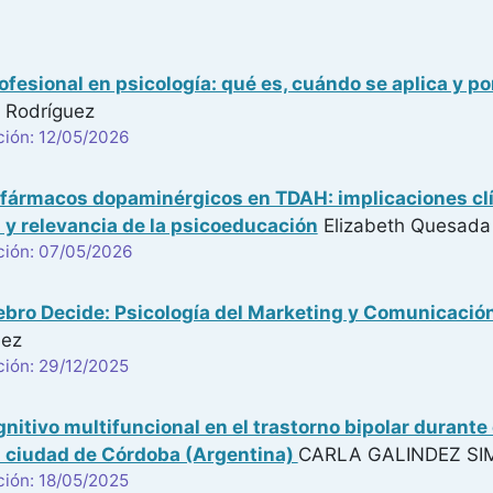
ofesional en psicología: qué es, cuándo se aplica y po
 Rodríguez
ción: 12/05/2026
fármacos dopaminérgicos en TDAH: implicaciones clí
 y relevancia de la psicoeducación
Elizabeth Quesada 
ción: 07/05/2026
bro Decide: Psicología del Marketing y Comunicación 
uez
ción: 29/12/2025
gnitivo multifuncional en el trastorno bipolar durante
a ciudad de Córdoba (Argentina)
CARLA GALINDEZ SI
ción: 18/05/2025