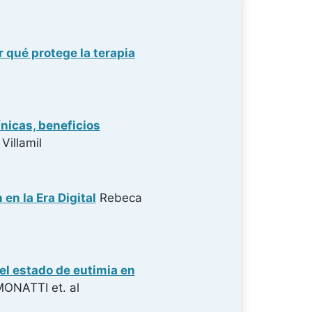
r qué protege la terapia
nicas, beneficios
Villamil
en la Era Digital
Rebeca
 el estado de eutimia en
MONATTI
et. al