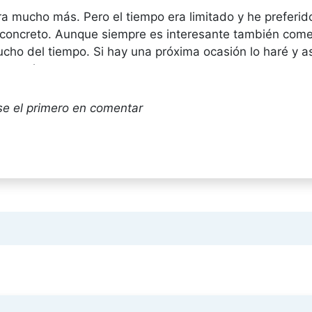
a mucho más. Pero el tiempo era limitado y he preferid
la concreto. Aunque siempre es interesante también co
cho del tiempo. Si hay una próxima ocasión lo haré y 
mentario.
se el primero en comentar
l y la realidad aumentada es un campo con mucho futuro
 ya que comentas que la estás aplicando en ansiedad, f
ndieras más en tu forma de aplicarla y que criterios de
empo y con qué resultados. Un saludo
cía