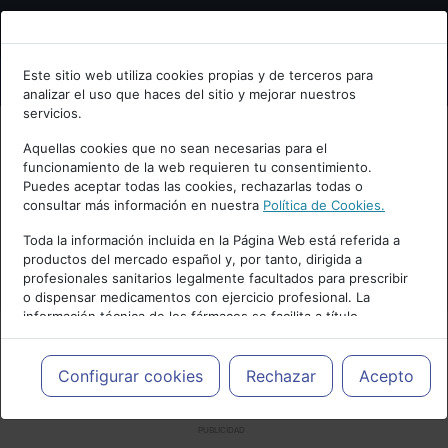
Bienvenid@ a psiquiatria.com
Este sitio web utiliza cookies propias y de terceros para
analizar el uso que haces del sitio y mejorar nuestros
Escribe tu Email
servicios.
Aquellas cookies que no sean necesarias para el
funcionamiento de la web requieren tu consentimiento.
Accede o regístrate con tu email.
Puedes aceptar todas las cookies, rechazarlas todas o
consultar más información en nuestra
Política de Cookies.
Toda la información incluida en la Página Web está referida a
productos del mercado español y, por tanto, dirigida a
Cancelar
profesionales sanitarios legalmente facultados para prescribir
o dispensar medicamentos con ejercicio profesional. La
información técnica de los fármacos se facilita a título
meramente informativo, siendo responsabilidad de los
profesionales facultados prescribir medicamentos y decidir, en
cada caso concreto, el tratamiento más adecuado a las
Configurar cookies
Rechazar
Acepto
necesidades del paciente.
PUBLICIDAD