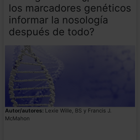
los marcadores genéticos
informar la nosología
después de todo?
Autor/autores:
Lexie Wille, BS y Francis J.
McMahon