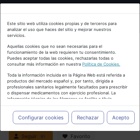
Bienvenid@ a psiquiatria.com
Este sitio web utiliza cookies propias y de terceros para
analizar el uso que haces del sitio y mejorar nuestros
Escribe tu Email
servicios.
Aquellas cookies que no sean necesarias para el
funcionamiento de la web requieren tu consentimiento.
Accede o regístrate con tu email.
Puedes aceptar todas las cookies, rechazarlas todas o
consultar más información en nuestra
Política de Cookies.
PUBLICIDAD
Toda la información incluida en la Página Web está referida a
productos del mercado español y, por tanto, dirigida a
Cancelar
profesionales sanitarios legalmente facultados para prescribir
o dispensar medicamentos con ejercicio profesional. La
información técnica de los fármacos se facilita a título
meramente informativo, siendo responsabilidad de los
profesionales facultados prescribir medicamentos y decidir, en
Actualidad y Artículos
|
cada caso concreto, el tratamiento más adecuado a las
Configurar cookies
Rechazar
Acepto
necesidades del paciente.
Neuropsiquiatría y Neurología
Seguir
Favorito
51