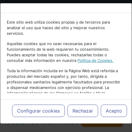
Bienvenid@ a psiquiatria.com
Este sitio web utiliza cookies propias y de terceros para
analizar el uso que haces del sitio y mejorar nuestros
Escribe tu Email
servicios.
Aquellas cookies que no sean necesarias para el
funcionamiento de la web requieren tu consentimiento.
Accede o regístrate con tu email.
Puedes aceptar todas las cookies, rechazarlas todas o
consultar más información en nuestra
Política de Cookies.
PUBLICIDAD
Toda la información incluida en la Página Web está referida a
productos del mercado español y, por tanto, dirigida a
Cancelar
profesionales sanitarios legalmente facultados para prescribir
o dispensar medicamentos con ejercicio profesional. La
información técnica de los fármacos se facilita a título
meramente informativo, siendo responsabilidad de los
profesionales facultados prescribir medicamentos y decidir, en
Actualidad y Artículos
|
TOC y
cada caso concreto, el tratamiento más adecuado a las
Configurar cookies
Rechazar
Acepto
necesidades del paciente.
Seguir
trastornos relacionados
93