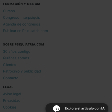
FORMACIÓN Y CIENCIA
Cursos
Congreso Interpsiquis
Agenda de congresos
Publicar en Psiquiatria.com
SOBRE PSIQUIATRIA.COM
30 años contigo
Quiénes somos
Clientes
Patrocinio y publicidad
Contacto
LEGAL
Aviso legal
Privacidad
Cookies
Explora el artículo con IA