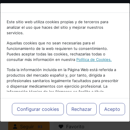
Bienvenid@ a psiquiatria.com
Este sitio web utiliza cookies propias y de terceros para
analizar el uso que haces del sitio y mejorar nuestros
Escribe tu Email
servicios.
Aquellas cookies que no sean necesarias para el
funcionamiento de la web requieren tu consentimiento.
Accede o regístrate con tu email.
Puedes aceptar todas las cookies, rechazarlas todas o
consultar más información en nuestra
Política de Cookies.
PUBLICIDAD
Toda la información incluida en la Página Web está referida a
productos del mercado español y, por tanto, dirigida a
Cancelar
profesionales sanitarios legalmente facultados para prescribir
o dispensar medicamentos con ejercicio profesional. La
información técnica de los fármacos se facilita a título
meramente informativo, siendo responsabilidad de los
profesionales facultados prescribir medicamentos y decidir, en
Actualidad y Artículos
|
Trastornos
cada caso concreto, el tratamiento más adecuado a las
Configurar cookies
Rechazar
Acepto
necesidades del paciente.
neurocognitivos (demencias)
Seguir
Favorito
93