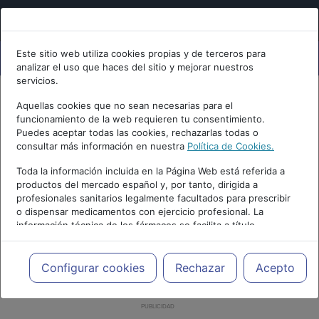
Este sitio web utiliza cookies propias y de terceros para
analizar el uso que haces del sitio y mejorar nuestros
servicios.
Aquellas cookies que no sean necesarias para el
funcionamiento de la web requieren tu consentimiento.
Puedes aceptar todas las cookies, rechazarlas todas o
consultar más información en nuestra
Política de Cookies.
Toda la información incluida en la Página Web está referida a
productos del mercado español y, por tanto, dirigida a
profesionales sanitarios legalmente facultados para prescribir
o dispensar medicamentos con ejercicio profesional. La
información técnica de los fármacos se facilita a título
meramente informativo, siendo responsabilidad de los
profesionales facultados prescribir medicamentos y decidir, en
cada caso concreto, el tratamiento más adecuado a las
Configurar cookies
Rechazar
Acepto
necesidades del paciente.
PUBLICIDAD