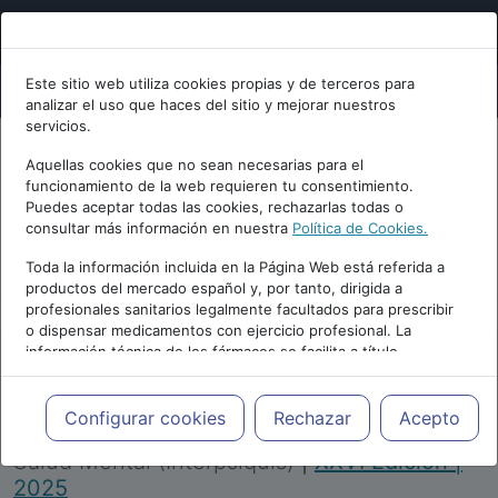
Este sitio web utiliza cookies propias y de terceros para
analizar el uso que haces del sitio y mejorar nuestros
servicios.
Aquellas cookies que no sean necesarias para el
funcionamiento de la web requieren tu consentimiento.
Puedes aceptar todas las cookies, rechazarlas todas o
consultar más información en nuestra
Política de Cookies.
PUBLICIDAD
Toda la información incluida en la Página Web está referida a
productos del mercado español y, por tanto, dirigida a
profesionales sanitarios legalmente facultados para prescribir
o dispensar medicamentos con ejercicio profesional. La
información técnica de los fármacos se facilita a título
meramente informativo, siendo responsabilidad de los
profesionales facultados prescribir medicamentos y decidir, en
Repositorio de Artículos
|
Congreso Virtual
cada caso concreto, el tratamiento más adecuado a las
Configurar cookies
Rechazar
Acepto
Internacional de Psiquiatría, Psicología y
necesidades del paciente.
Salud Mental (Interpsiquis)
|
XXVI Edición |
2025