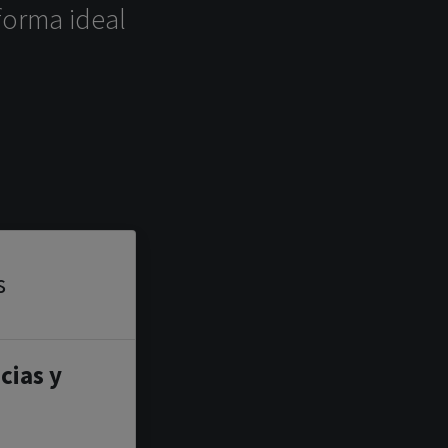
forma ideal
s
cias y