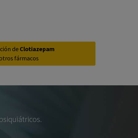
cción de
Clotiazepam
otros fármacos
siquiátricos.