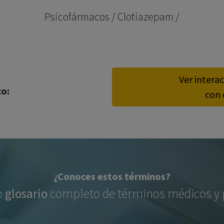
los profesionales facultados prescribir medicamentos y
Psicofármacos / Clotiazepam /
decidir, en cada caso concreto, el tratamiento más adecuado
a las necesidades del paciente.
Ver intera
co:
con 
¿Conoces estos términos?
o
glosario
completo de términos médicos y p