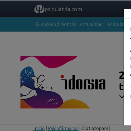
psiquiatria.com
IA en Salud Mental
Actualidad
Psiquiatría
Inicio
|
Psicofármacos
| Clotiazepam |