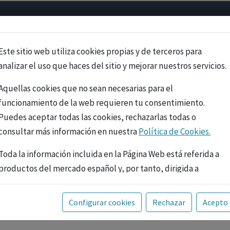
Psicología
Neurociencia
Bienestar
Congreso
Cursos
Este sitio web utiliza cookies propias y de terceros para
analizar el uso que haces del sitio y mejorar nuestros servicios.
Aquellas cookies que no sean necesarias para el
funcionamiento de la web requieren tu consentimiento.
Puedes aceptar todas las cookies, rechazarlas todas o
consultar más información en nuestra
Política de Cookies.
Toda la información incluida en la Página Web está referida a
productos del mercado español y, por tanto, dirigida a
profesionales sanitarios legalmente facultados para
prescribir o dispensar medicamentos con ejercicio
PUBLICIDAD
Configurar cookies
Rechazar
Acepto
profesional. La información técnica de los fármacos se facilita
a título meramente informativo, siendo responsabilidad de