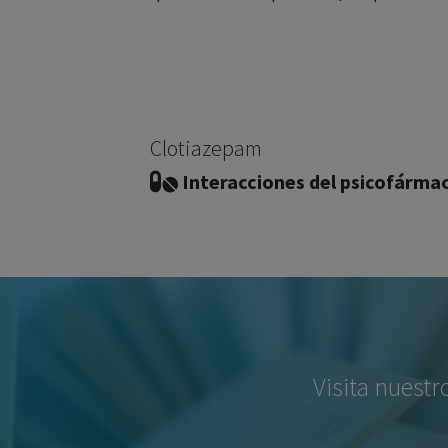
Clotiazepam
Interacciones del psicofárma
Visita nuestr