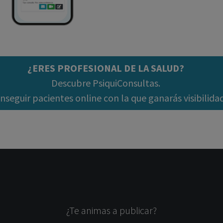
¿ERES PROFESIONAL DE LA SALUD?
Descubre PsiquiConsultas.
seguir pacientes online con la que ganarás visibilida
¿Te animas a publicar?