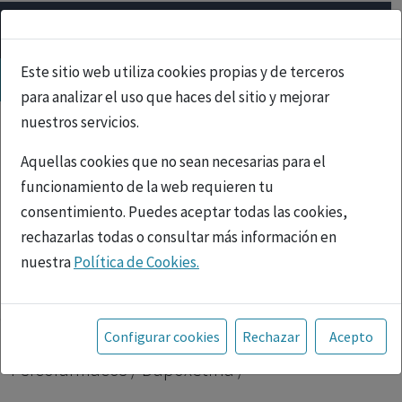
Este sitio web utiliza cookies propias y de terceros
para analizar el uso que haces del sitio y mejorar
nuestros servicios.
Aquellas cookies que no sean necesarias para el
funcionamiento de la web requieren tu
consentimiento. Puedes aceptar todas las cookies,
rechazarlas todas o consultar más información en
nuestra
Política de Cookies.
PUBLICIDAD
Toda la información incluida en la Página Web está
referida a productos del mercado español y, por
Inicio
|
Psicofármacos
| Dapoxetina |
Configurar cookies
Rechazar
Acepto
tanto, dirigida a profesionales sanitarios legalmente
Psicofármacos / Dapoxetina /
facultados para prescribir o dispensar medicamentos