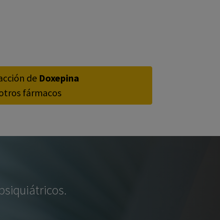
racción de
Doxepina
otros fármacos
siquiátricos.