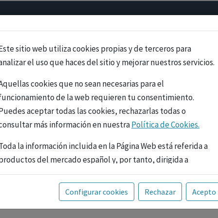
Psicología
Neurociencia
Bienestar
Congreso
Cursos
Este sitio web utiliza cookies propias y de terceros para
analizar el uso que haces del sitio y mejorar nuestros servicios.
Aquellas cookies que no sean necesarias para el
funcionamiento de la web requieren tu consentimiento.
Puedes aceptar todas las cookies, rechazarlas todas o
consultar más información en nuestra
Política de Cookies.
Toda la información incluida en la Página Web está referida a
productos del mercado español y, por tanto, dirigida a
profesionales sanitarios legalmente facultados para
prescribir o dispensar medicamentos con ejercicio
PUBLICIDAD
Configurar cookies
Rechazar
Acepto
profesional. La información técnica de los fármacos se facilita
a título meramente informativo, siendo responsabilidad de