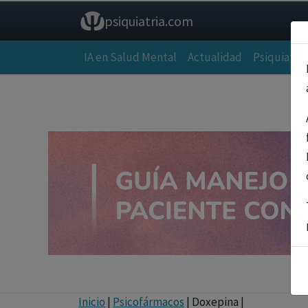
psiquiatria.com
IA en Salud Mental
Actualidad
Psiquiatría
Inicio
|
Psicofármacos
| Doxepina |