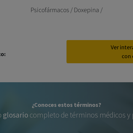
los profesionales facultados prescribir medicamentos y
Psicofármacos / Doxepina /
decidir, en cada caso concreto, el tratamiento más adecuado
a las necesidades del paciente.
Ver inte
co:
con 
¿Conoces estos términos?
o
glosario
completo de términos médicos y p