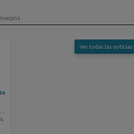
 Doxepina
Ver todas las noticias 
to
rasco Falcón, Enrique Emmanuel Morales Castellano, Carolina García González, Astrid María Morales Rivero, Paula Rivero Rodríguez, Marina Martínez Grimal
ía,