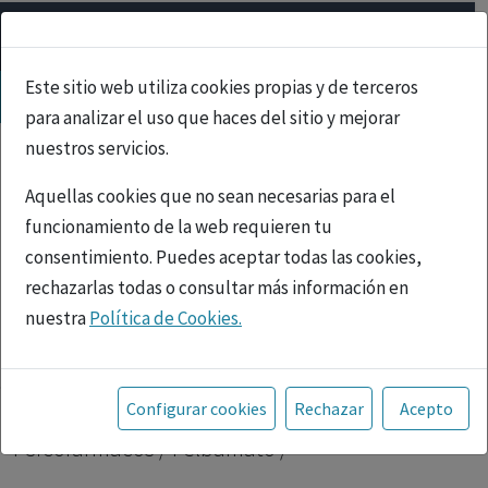
Este sitio web utiliza cookies propias y de terceros
para analizar el uso que haces del sitio y mejorar
nuestros servicios.
Aquellas cookies que no sean necesarias para el
funcionamiento de la web requieren tu
consentimiento. Puedes aceptar todas las cookies,
rechazarlas todas o consultar más información en
nuestra
Política de Cookies.
PUBLICIDAD
Toda la información incluida en la Página Web está
referida a productos del mercado español y, por
Inicio
|
Psicofármacos
| Felbamato |
Configurar cookies
Rechazar
Acepto
tanto, dirigida a profesionales sanitarios legalmente
Psicofármacos / Felbamato /
facultados para prescribir o dispensar medicamentos