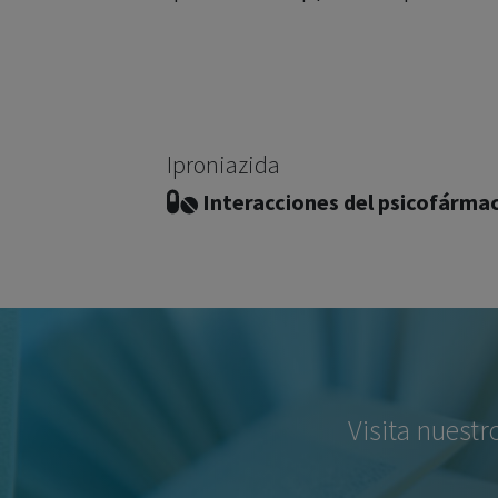
Iproniazida
Interacciones del psicofárma
Visita nuestr