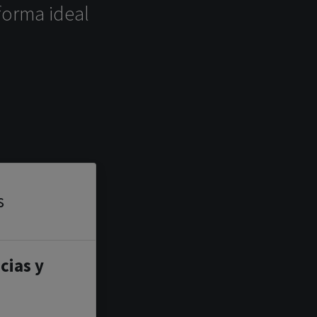
forma ideal
s
cias y