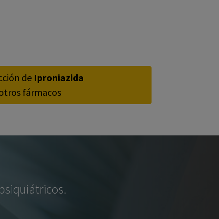
acción de
Iproniazida
otros fármacos
siquiátricos.