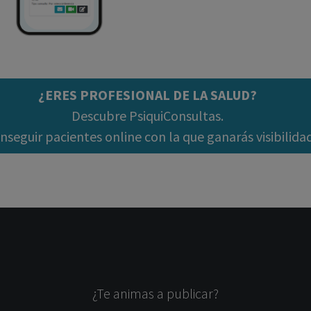
¿ERES PROFESIONAL DE LA SALUD?
Descubre PsiquiConsultas.
seguir pacientes online con la que ganarás visibilida
¿Te animas a publicar?