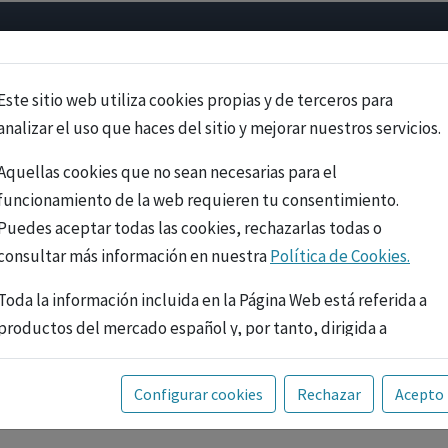
Psicología
Neurociencia
Bienestar
Congreso
Cursos
Este sitio web utiliza cookies propias y de terceros para
analizar el uso que haces del sitio y mejorar nuestros servicios.
Aquellas cookies que no sean necesarias para el
funcionamiento de la web requieren tu consentimiento.
Puedes aceptar todas las cookies, rechazarlas todas o
consultar más información en nuestra
Política de Cookies.
Toda la información incluida en la Página Web está referida a
productos del mercado español y, por tanto, dirigida a
profesionales sanitarios legalmente facultados para
prescribir o dispensar medicamentos con ejercicio
PUBLICIDAD
Configurar cookies
Rechazar
Acepto
profesional. La información técnica de los fármacos se facilita
a título meramente informativo, siendo responsabilidad de