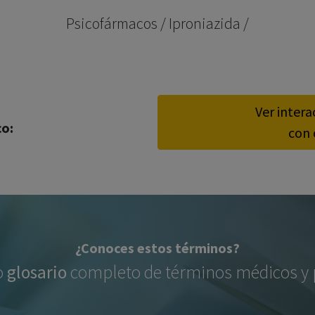
los profesionales facultados prescribir medicamentos y
Psicofármacos / Iproniazida /
decidir, en cada caso concreto, el tratamiento más adecuado
a las necesidades del paciente.
Ver inter
co:
con 
¿Conoces estos términos?
o
glosario
completo de términos médicos y p