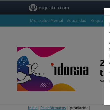
psiquiatria.com
IA en Salud Mental
Actualidad
Psiquiatría
Inicio
|
Psicofármacos
| Iproniazida |