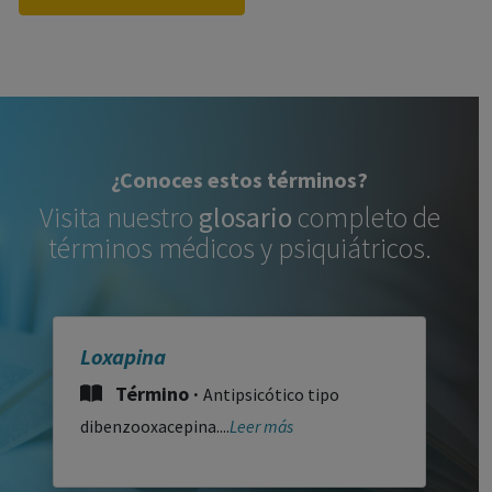
¿Conoces estos términos?
Visita nuestro
glosario
completo de
términos médicos y psiquiátricos.
Loxapina
Término ·
Antipsicótico tipo
dibenzooxacepina....
Leer más