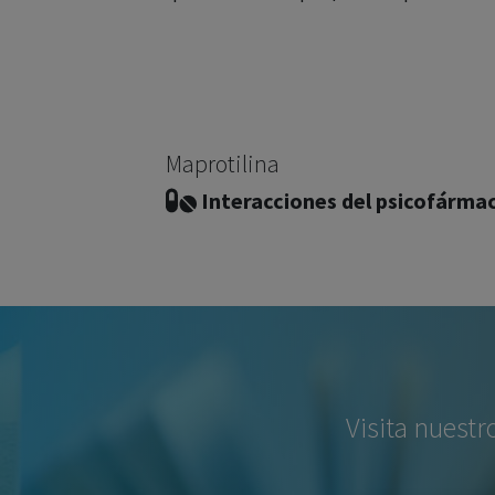
Maprotilina
Interacciones del psicofárma
Visita nuestr