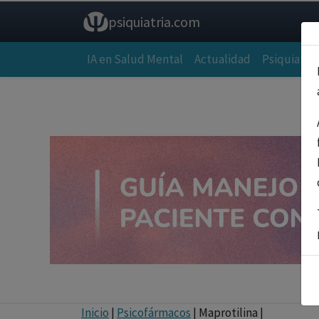
psiquiatria.com
IA en Salud Mental
Actualidad
Psiquiatría
Inicio
|
Psicofármacos
| Maprotilina |