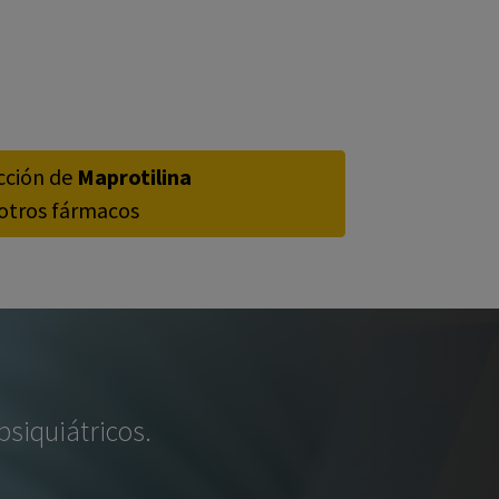
acción de
Maprotilina
otros fármacos
siquiátricos.