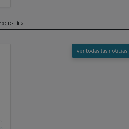
Maprotilina
Ver todas las noticias 
Omar Walid Muquebil Ali Al Shaban Rodriguez, Sergio Ocio León, Mario Javier Hernández González, Manuel Gómez Simón, Maria Aida Fernández Menéndez, Laura Pérez Gómez, Danny Francisco Frías Ortiz
ía,