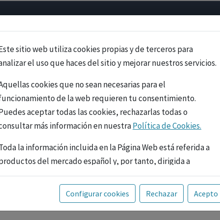
Psicología
Neurociencia
Bienestar
Congreso
Cursos
Este sitio web utiliza cookies propias y de terceros para
analizar el uso que haces del sitio y mejorar nuestros servicios.
Aquellas cookies que no sean necesarias para el
funcionamiento de la web requieren tu consentimiento.
Puedes aceptar todas las cookies, rechazarlas todas o
consultar más información en nuestra
Política de Cookies.
Toda la información incluida en la Página Web está referida a
productos del mercado español y, por tanto, dirigida a
profesionales sanitarios legalmente facultados para
prescribir o dispensar medicamentos con ejercicio
PUBLICIDAD
Configurar cookies
Rechazar
Acepto
profesional. La información técnica de los fármacos se facilita
a título meramente informativo, siendo responsabilidad de