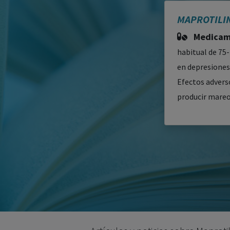
MAPROTILI
Medicame
habitual de 75
en depresiones 
Efectos advers
producir mareos