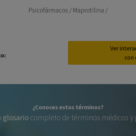
los profesionales facultados prescribir medicamentos y
Psicofármacos / Maprotilina /
decidir, en cada caso concreto, el tratamiento más adecuado
a las necesidades del paciente.
Ver inter
co:
con 
¿Conoces estos términos?
o
glosario
completo de términos médicos y p