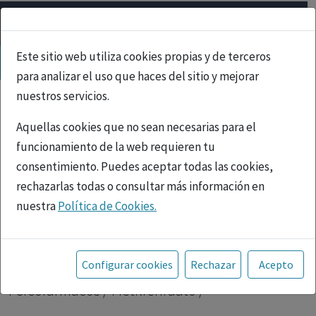
Este sitio web utiliza cookies propias y de terceros
para analizar el uso que haces del sitio y mejorar
nuestros servicios.
Aquellas cookies que no sean necesarias para el
funcionamiento de la web requieren tu
consentimiento. Puedes aceptar todas las cookies,
rechazarlas todas o consultar más información en
nuestra
Política de Cookies.
PUBLICIDAD
Toda la información incluida en la Página Web está
referida a productos del mercado español y, por
Inicio
|
Psicofármacos
| Metilfenidato |
Configurar cookies
Rechazar
Acepto
tanto, dirigida a profesionales sanitarios legalmente
Psicofármacos / Metilfenidato /
facultados para prescribir o dispensar medicamentos