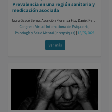
Prevalencia en una región sanitaria y
medicación asociada
laura Gascó Serna, Asunción Florensa Flix, Daniel Perejon López, Laura Cardona Pascual, Elisabeth Martin García, Iñaki Gascó Serna
Congreso Virtual Internacional de Psiquiatría,
Psicología y Salud Mental (Interpsiquis)
|
18/05/2023
Ver más